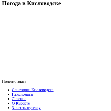
Погода в Кисловодске
Сейчас
°
25
облачно с прояснениями
влажность: 84%
ветер: 3Миз З
Ш 25 • Д 25
°
30
Пн
°
31
Вт
°
29
Ср
°
28
Чт
Полезно знать
Санатории Кисловодска
Пансионаты
Лечение
О Курорте
Заказать путевку