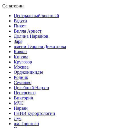
Санатории
Центральный военный
Радуга
Пикет
Вилла Арнест
Долина Нарзанов
Заря
имени Георгия Димитрова
Кавказ
Кирова
Кругозор
Москва
Орджоникидзе
Родник
Семашко
Целебный Нарзан
Центрсоюз
Виктория
МЧС
Нарзан
ГНИИ курортологии
Луч
им. Горького